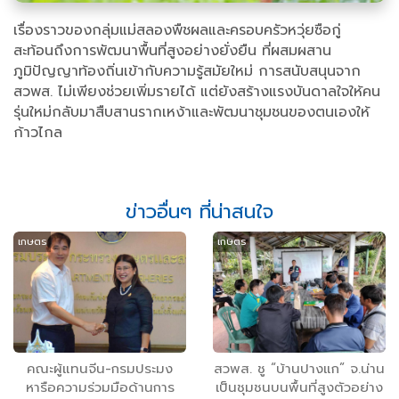
เรื่องราวของกลุ่มแม่สลองพืชผลและครอบครัวหวุ่ยซือกู่
สะท้อนถึงการพัฒนาพื้นที่สูงอย่างยั่งยืน ที่ผสมผสาน
ภูมิปัญญาท้องถิ่นเข้ากับความรู้สมัยใหม่ การสนับสนุนจาก
สวพส. ไม่เพียงช่วยเพิ่มรายได้ แต่ยังสร้างแรงบันดาลใจให้คน
รุ่นใหม่กลับมาสืบสานรากเหง้าและพัฒนาชุมชนของตนเองให้
ก้าวไกล
ข่าวอื่นๆ ที่น่าสนใจ
เกษตร
เกษตร
คณะผู้แทนจีน-กรมประมง
สวพส. ชู “บ้านปางแก” จ.น่าน
หารือความร่วมมือด้านการ
เป็นชุมชนบนพื้นที่สูงตัวอย่าง