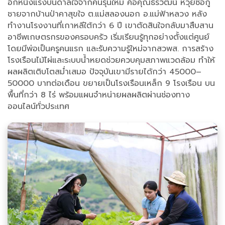
อีกหนึ่งแรงบันดาลใจจากคนรุ่นใหม่ คือคุณธีรวัฒน์ หวุ่ยซือกู่
ชายจากบ้านป่าคาสุขใจ ต.แม่สลองนอก อ.แม่ฟ้าหลวง หลัง
ทำงานโรงงานที่เกาหลีใต้กว่า 6 ปี เขาตัดสินใจกลับมาสืบสาน
อาชีพเกษตรกรของครอบครัว เริ่มเรียนรู้ทุกอย่างตั้งแต่ศูนย์
โดยมีพ่อเป็นครูคนแรก และรับความรู้ใหม่จากสวพส. การสร้าง
โรงเรือนไม้ไผ่และระบบน้ำหยดช่วยควบคุมสภาพแวดล้อม ทำให้
ผลผลิตเติบโตสม่ำเสมอ ปัจจุบันเขามีรายได้กว่า 45000–
50000 บาทต่อเดือน ขยายเป็นโรงเรือนเหล็ก 9 โรงเรือน บน
พื้นที่กว่า 8 ไร่ พร้อมแผนจำหน่ายผลผลิตผ่านช่องทาง
ออนไลน์ทั่วประเทศ