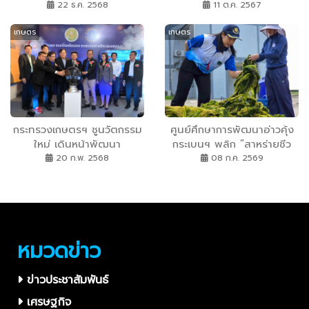
ประมง กระชับความร่วมมือ
ที่คนอยู่ร่วมกับป่าได้อย่าง
22 ธ.ค. 2568
11 ต.ค. 2567
ประมงลุ่มน้ำโขง–แยงซี สู่การ
ยั่งยืน
เกษตร
เกษตร
จัดการทรัพยากรยั่งยืน ร่วม
สกัด IUU Fishing
กระทรวงเกษตรฯ ชูนวัตกรรม
ศูนย์ศึกษาการพัฒนาอ่าวคุ้ง
ใหม่ เดินหน้าพัฒนา
กระเบนฯ พลิก ”สาหร่ายชีว
อุตสาหกรรมประมง หนุนกรม
มวล” สู่นวัตกรรมเส้นใยปั้น
20 ก.พ. 2568
08 ก.ค. 2569
ประมงเปิดตัวแอปฯน้องใหม่
แฟชั่นรักษ์โลก เปลี่ยนของเสีย
“Fisheries Next” อำนวย
ในบ่อเลี้ยงสัตว์น้ำ เป็นวัสดุ
ความสะดวกเจ้าของเรือประมง
ชีวภาพมูลค่าสูง หนุน
พาณิชย์ เชื่อมโยงทุกระบบ
เศรษฐกิจสีเขียวอย่างยั่งยืน
พร้อมดาวน์โหลดแล้ว
หมวดข่าว
ข่าวประชาสัมพันธ์
เศรษฐกิจ