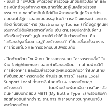
• โซนที่ 3 “SAUCE พาวเวอร์”สำรวจแผนที่ซอสทั่วประเทศ และ
ตระหนักถึงมูลค่าทางเศรษฐกิจที่ซ่อนอยู่ในเครื่องปรุงรส
ธรรมดา ๆ ซอสท้องถิ่นไม่ได้เป็นเพียงของกินคู่ครัว แต่ยัง
ต่อยอดได้สู่การออกแบบบรรจุภัณฑ์ การสร้างแบรนด์ และการ
ท่องเที่ยวเชิงอาหาร (Gastronomy Tourism) ที่ดึงดูดผู้คนให้
เดินทางไปสัมผัสรสชาติถึงถิ่น เช่น ตามรอยปลาร้าในอีสาน
หรือเรียนรู้การทำบูดูในภาคใต้ ทำให้เห็นว่าซอสไทย คือ
“เครื่องปรุงเชื่อมเศรษฐกิจสร้างสรรค์” ที่ขับเคลื่อนทั้งอาหาร
การท่องเที่ยว และการออกแบบไปพร้อมกัน
• ปิดท้ายด้วย โซนพิเศษ นิทรรศการย่อย “อาหารตามสั่ง” ใน
ร้าน Neighbormart บอกเล่าเรื่องรสนิยม คนไทยผ่านวิถี
การสั่งอาหาร และร่วมสำรวจเหตุผลไปด้วยกันว่าทำไมคนไทย
ถึงชื่นชอบอาหารตามสั่ง ผ่านประสบการณ์ Taste Local
Support Local ทั้งการชิมไอศกรีม 4 รสซอสไทยสุด
สร้างสรรค์ โดยร้านบ้านพัดกะจีน การค้นหาตัว
ตนผ่านแบบทดสอบ MBTI (My Bottle Type Is) พร้อมสินค้า
ซอสท้องถิ่นอีกกว่า 15 รายการ ที่เราอยากชวนทุกคนมาซับ
พอร์ตซอสไทย