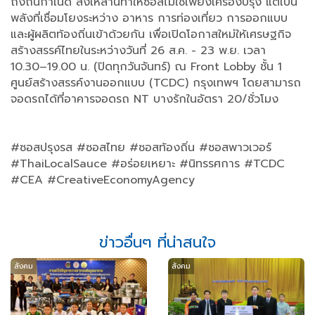
ถึงถิ่นกำเนิด สิ่งเหล่านี้ทำให้ซอสไม่ใช่เพียงเครื่องปรุง แต่เป็น
พลังที่เชื่อมโยงระหว่าง อาหาร การท่องเที่ยว การออกแบบ
และผู้ผลิตท้องถิ่นเข้าด้วยกัน เพื่อเปิดโอกาสใหม่ให้เศรษฐกิจ
สร้างสรรค์ไทยในระหว่างวันที่ 26 ส.ค. - 23 พ.ย. เวลา
10.30–19.00 น. (ปิดทุกวันจันทร์) ณ Front Lobby ชั้น 1
ศูนย์สร้างสรรค์งานออกแบบ (TCDC) กรุงเทพฯ โดยสามารถ
จอดรถได้ที่อาคารจอดรถ NT บางรักในอัตรา 20/ชั่วโมง
#ซอสปรุงรส #ซอสไทย #ซอสท้องถิ่น #ซอสพาวเวอร์
#ThaiLocalSauce #อร่อยเหยาะ #นิทรรศการ #TCDC
#CEA #CreativeEconomyAgency
ข่าวอื่นๆ ที่น่าสนใจ
สังคม
สังคม