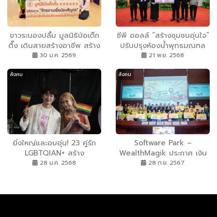
ขาวระนองปลื้ม มูลนิธิป่อเต็ก
ซีพี ออลล์ “สร้างชุมชนอุ่นใจ”
ตึ๊ง เดินสายสร้างอาชีพ สร้าง
ปรับปรุงห้องน้ำพุทธมณฑล
ชีวิตประชาชนภาคใต้อย่าง
อำนวยความสะดวกภิกษุสงฆ์–
30 ม.ค. 2569
21 พ.ย. 2568
ยั่งยืนต่อเนื่อง มอบอุปกรณ์
พุทธศาสนิกชนจำนวนมาก มุ่ง
สังคม
สังคม
ประกอบอาชีพ ให้แก่ครัวเรือน
ยกระดับสุขอนามัยพื้นที่
ยากจน พร้อมมอบจักรยานให้
สาธารณะ
ร.ร.ในชนบท และนำหน่วย
แพทย์เคลื่อนที่ออกบริการฟรี
ยิ่งใหญ่และอบอุ่น! 23 คู่รัก
Software Park –
LGBTQIAN+ สร้าง
WealthMagik ประกาศ เงิน
ปรากฏการณ์ครั้งสำคัญ ร่วม
ออมสร้างชาติ Awards
28 ม.ค. 2568
28 ก.ย. 2567
จดทะเบียนสมรสเท่าเทียมครั้ง
Season 9 ”ครอบครัวสุขใจ
แรกในไทย ที่งาน “Hua Hin
ก้าวสู่เกษียณสดใสไปด้วยกัน”
Grand Inter Pride 2025”