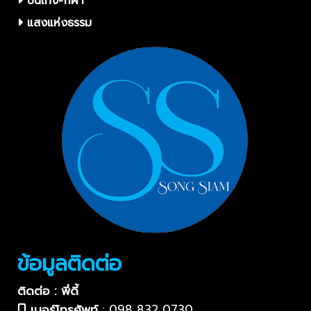
บันเทิง-กีฬา
แสงแห่งธรรม
ข้อมูลติดต่อ
ติดต่อ : พี่ดี้
เบอร์โทรศัพท์
:
098 832 0730