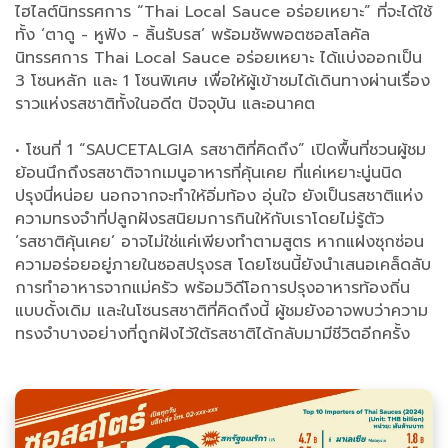
ไฮไลต์นิทรรศการ “Thai Local Sauce อร่อยเหยาะ” ที่จะได้ใช้
ทั้ง ‘ตาดู - หูฟัง - ลิ้นรับรส’ พร้อมชัพพอตซอสโลคัล
นิทรรศการ Thai Local Sauce อร่อยเหยาะ ได้แบ่งออกเป็น
3 โซนหลัก และ 1 โซนพิเศษ เพื่อให้ผู้เข้าชมได้เดินทางผ่านเรื่อง
ราวแห่งรสชาติทั้งในอดีต ปัจจุบัน และอนาคต
• โซนที่ 1 “SAUCETALGIA รสชาติที่คิดถึง” เปิดพื้นที่ชวนผู้ชม
ย้อนนึกถึงรสชาติจากเมนูอาหารที่คุ้นเคย ที่แค่เหยาะนู่นนิด
ปรุงนี่หน่อย นอกจากจะทำให้อิ่มท้อง อุ่นใจ ยังเป็นรสชาติแห่ง
ความทรงจำที่ปลูกฝังรสนิยมการกินให้กับเราโดยไม่รู้ตัว
‘รสชาติคุ้นเคย’ อาจไม่ใช่แค่เพียงทำตามสูตร หากแฝงซุกซ่อน
ความอร่อยอยู่ภายในซอสปรุงรส โดยโซนนี้ยังนำเสนอเคล็ดลับ
การทำอาหารจากแม่ครัว พร้อมวิดีโอการปรุงอาหารท้องถิ่น
แบบดั้งเดิม และในโซนรสชาติที่คิดถึงนี้ ผู้ชมยังอาจพบว่าความ
ทรงจำบางอย่างที่ถูกฝังไว้ใต้รสชาติได้กลับมามีชีวิตอีกครั้ง