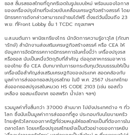
ซอส ลิ้มรสซอสไทยที่ถูกครีเอตในรูปแบบใหม่ พร้อมมองโอกาส
ของเครื่องปรุงไทยที่จะช่วยขับเคลื่อนเศรษฐกิจสร้างสรรค์ โดย
นิทรรศการดังกล่าวสามารถเข้าชมได้ฟรี ตั้งแต่วันนี้จนถึง 23
พ.ย. ที่Front Lobby ชั้น 1 TCDC กรุงเทพฯ
​น.ส.มนต์นภา พานิชเกรียงไกร นักจัดการความรู้อาวุโส (ภัณฑ
ารักษ์) สำนักงานส่งเสริมเศรษฐกิจสร้างสรรค์ หรือ CEA ให้
ข้อมูลการจัดนิทรรศกาดนิทรรศการในครั้งนี้ว่า เครื่องปรุงรส
หรือซอส นับเป็นหนึ่งวัตถุดิบที่สำคัญ ต่ออุตสาหกรรมอาหาร
ของไทย ซึ่ง CEA มีบทบาทในการยกระดับทุนวัฒนธรรมให้เป็น
เครื่องมือสำคัญส่งเสริมเศรษฐกิจของประเทศ สอดคล้องกับ
มูลค่าการส่งออกซอสปรุงรสไทย ในปี พ.ศ. 2567 ประเทศไทย
ส่งออกซอสปรุงรสในหมวด HS CODE 2103 (เช่น ซอสถั่ว
เหลือง ซอสมะเขือเทศ ซอสพริก น้ำปลา ฯลฯ)
รวมมูลค่าทั้งสิ้นกว่า 37000 ล้านบาท ไปยังประเทศต่าง ๆ ทั่ว
โลก ซึ่งนับเป็นมูลค่าการส่งออกที่สูง ประกอบกับนโยบายครัว
ไทยสู่ครัวโลกของภาครัฐที่ช่วยหนุนให้ซอสไทยเป็นที่ต้องการใน
ตลาดโลก โดยเครื่องปรุงรสไทยยังเป็นตัวอย่างของการหยิบ