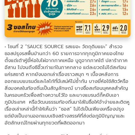
• โซนที่ 2 “SAUCE SOURCE รสเยอะ วัตถุดิบแยะ” สำรวจ
ซอสปรุงรสพื้นบ้านกว่า 60 รายการจากทุกภูมิภาคของไทย
ตั้งแต่เต้าหู้ยี้ห่อใบไผ่จากภาคเหนือ บูดูจากภาคใต้ ปลาร้าภาค
อีสาน ไปจนถึงซีอิ๊วเก่าแก่ในภาคกลาง แต่ละขวดไม่ได้สะท้อน
แค่รสชาติ หากยังบอกเล่าเรื่องราวสนุก ๆ เบื้องหลังการ
ออกแบบแบรนด์และโลโก้ที่มีเสน่ห์ไม่ซ้ำกัน บางยี่ห้อใช้สัตว์หรือ
สิ่งมงคลในท้องถิ่นเป็นสัญลักษณ์ บางชื่อสะท้อนบุคคลสำคัญ
ในครอบครัวเพื่อสร้างความไว้ใจ และบางแบรนด์ก็หยิบเอา
ภูมิประเทศ หรือวัฒนธรรมท้องถิ่นมาใส่ในชื่อให้จำง่ายและติดหู
เรื่องเล่าเหล่านี้ทำให้เห็นว่า “ซอส” ไม่ได้เป็นเพียงเครื่องปรุง
แต่ยังเป็นงานออกแบบเชิงสร้างสรรค์ที่ส่งต่อภูมิปัญญาและ
อัตลักษณ์ไทยผ่านทุกขวดที่ผลิตออกมา