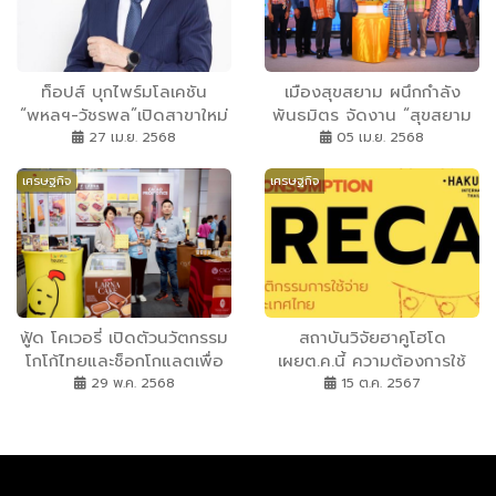
ท็อปส์ บุกไพร์มโลเคชัน
เมืองสุขสยาม ผนึกกำลัง
“พหลฯ-วัชรพล”เปิดสาขาใหม่
พันธมิตร จัดงาน “สุขสยาม
“มาร์เก็ตเพลส เทพรักษ์” เจาะ
มหาสงกรานต์ มหาสนุก” จัด
27 เม.ย. 2568
05 เม.ย. 2568
คอมมูนิตี้มอลล์ทำเลทอง-
กิจกรรมสารพัดความสุข สนุก
เศรษฐกิจ
เศรษฐกิจ
กลุ่มกำลังซื้อสูง
แบบไทย วันนี้ – 17 เม.ย. ณ
เมืองสุขสยาม ชั้น G ไอคอน
สยาม
ฟู้ด โคเวอรี่ เปิดตัวนวัตกรรม
สถาบันวิจัยฮาคูโฮโด
โกโก้ไทยและช็อกโกแลตเพื่อ
เผยต.ค.นี้ ความต้องการใช้
สุขภาพ ในงาน Thaifex
จ่ายเพิ่มขึ้น ต้อนรับเทศกาล
29 พ.ค. 2568
15 ต.ค. 2567
Anuga Asia 2025
กินเจ