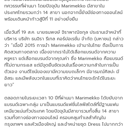
ทศวรรษที่ผ่านมา โดยปัจจุบัน Marimekko มีสาขาใน
ประเทศไทยรวมกว่า 14 สาขา นอกจากนี้ยังมีช่องทางออนไลน์
พร้อมเดินหน้าก้าวสู้ปีที่ 11 อย่างยั่งยืน
เมื่อวันที่ 19 ส.ค. นายธนพงษ์ จิราพาณิชกุล ประธานเจ้าหน้าที่
บริหาร บริษัท ธนจิรา รีเทล คอร์ปอเรชั่น จำกัด (มหาชน) กล่าว
ว่า “เมื่อปี 2015 การนำ Marimekko เข้ามาในไทย ถือเป็นการ
คิดสวนทางตลาด เนื่องจากเราไม่ได้เลือกแบรนด์จากความ
หรูหรา แต่เลือกแบรนด์จากคุณค่า ซึ่ง Marimekko คือแบรนด์
ที่ไม่ตามกระแส แต่มีจุดยืนชัดเจนในเรื่องความกล้าในการเป็น
ตัวเอง งานดีไซน์ของเขามีความขบถเล็กๆ มีอารมณ์ศิลปะ มี
อิสระ และมีพลังบวกในแบบที่เราคิดว่าคนไทยจะรักได้ในระยะ
ยาว”
ตลอดภายในระยะเวลา 10 ปีที่ผ่านมา Marimekko ได้ขยับจาก
แบรนด์เฉพาะกลุ่ม มาเป็นแบรนด์แฟชั่นไลฟ์สไตล์ที่มีฐานแฟน
เหนียวแน่นทั่วประเทศ โดยปัจจุบันมีสาขารวมทั้งสิ้น 14 สาขา
รวมทั้งทางช่องทางออนไลน์ ครอบคลุมทำเลสำคัญใน
กรุงเทพฯ และหัวเมืองใหญ่ และจำหน่ายชุด Dress ไปมากกว่า