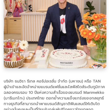
บริษัท ธนจิรา รีเทล คอร์ปอเรชั่น จำกัด (มหาชน) หรือ TAN
ผู้นำเข้าและจัดจำหน่ายแบรนด์แฟชั่นและไลฟ์สไตล์ระดับภูมิภาค
ฉลองครบรอบ 10 ปีแห่งความสำเร็จของแบรนด์ Marimekko
(มารีเมกโกะ) ประเทศไทย ตอกย้ำความแข็งแกร่งของกลยุทธ์
ทางธุรกิจที่สามารถนำพาแบรนด์สัญชาติฟินแลนด์ให้เติบโต
อย่างมั่นคงและเป็นที่นิยมในกลุ่มผู้บริโภคชาวไทยตลอด