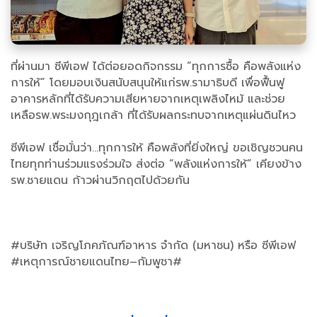
ที่ผ่านมา ซีพีเอฟ ได้ต่อยอดกิจกรรม “ทุกการซื้อ คือพลังแห่ง
การให้” โดยมอบเงินสนับสนุนให้แก่รพ.รามาธิบดี เพื่อฟื้นฟู
อาคารหลักที่ได้รับความเสียหายจากเหตุเพลิงไหม้ และช่วย
เหลือรพ.พระมงกุฎเกล้า ที่ได้รับผลกระทบจากเหตุแผ่นดินไหว
ซีพีเอฟ เชื่อมั่นว่า…ทุกการให้ คือพลังที่ยิ่งใหญ่ ขอเชิญชวนคน
ไทยทุกท่านร่วมแรงร่วมใจ ส่งต่อ “พลังแห่งการให้” เคียงข้าง
รพ.ชายแดน ก้าวผ่านวิกฤตไปด้วยกัน
#บริษัท เจริญโภคภัณฑ์อาหาร จำกัด (มหาชน) หรือ ซีพีเอฟ
#เหตุการณ์ชายแดนไทย–กัมพูชา#