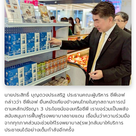
นายประสิทธิ์ บุญดวงประเสริฐ ประธานคณะผู้บริหาร ซีพีเอฟ
กล่าวว่า ซีพีเอฟ ยืนหยัดเคียงข้างคนไทยในทุกสถานการณ์
ตามหลักปรัชญา 3 ประโยชน์ของเครือซีพี เราขอร่วมเป็นพลัง
สนับสนุนการฟื้นฟูโรงพยาบาลชายแดน เชื่อมั่นว่าความร่วมมือ
จากทุกภาคส่วนจะช่วยให้โรงพยาบาล(รพ.)กลับมาให้บริการ
ประชาชนได้อย่างเต็มกำลังอีกครั้ง