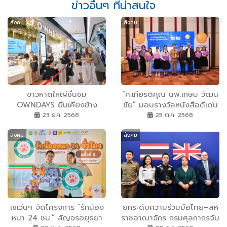
ข่าวอื่นๆ ที่น่าสนใจ
สังคม
สังคม
ขาวหาดใหญ่ชื่นชม
“ศ.เกียรติคุณ นพ.เกษม วัฒน
OWNDAYS ยืนเคียงข้าง
ชัย” มอบรางวัลหนังสือดีเด่น
มอบแว่นตาฟรีผ่านโครงการ
เซเว่นบุ๊คอวอร์ด ครั้งที่ 22
23 ธ.ค. 2568
25 ต.ค. 2568
“ส่งมอบความชัดเจน ส่งต่อ
สังคม
สังคม
พลังใจให้กัน”
เซเว่นฯ จัดโครงการ “รักน้อง
ยกระดับความร่วมมือไทย–สห
หมา 24 ชม.” สัญจรอยุธยา
ราชอาณาจักร กรมศุลกากรจับ