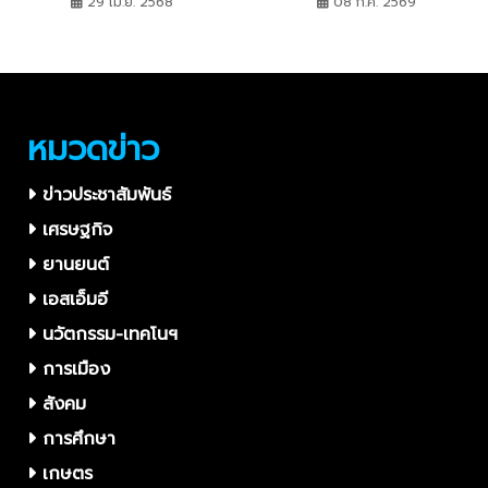
ทำหมัน–ฉีดวัคซีน น้องหมา
มือสนง.อาชญากรรมแห่งชาติ
29 เม.ย. 2568
08 ก.ค. 2569
น้องแมวฟรี สร้างชุมชนอุ่นใจ
UK เพิ่มความเข้มงวดปราบ
ใส่ใจสัตว์เลี้ยง
ปรามผู้ลักลอบส่งออกกัญชา
ผิดกฎหมาย
หมวดข่าว
ข่าวประชาสัมพันธ์
เศรษฐกิจ
ยานยนต์
เอสเอ็มอี
นวัตกรรม-เทคโนฯ
การเมือง
สังคม
การศึกษา
เกษตร