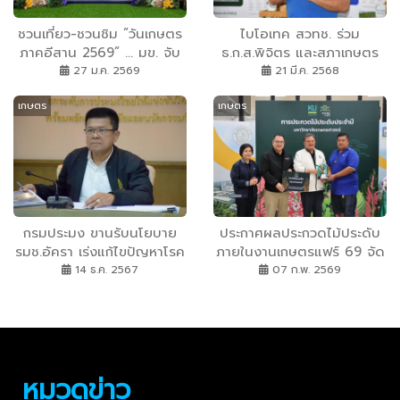
ชวนเที่ยว-ชวนชิม ”วันเกษตร
ไบโอเทค สวทช. ร่วม
ภาคอีสาน 2569” ... มข. จับ
ธ.ก.ส.พิจิตร และสภาเกษตร
มือภาคีเครือข่าย และ CPF ยก
จังหวัด นำนวัตกรรมข้าวไทยสู้
27 ม.ค. 2569
21 มี.ค. 2568
คาราวานอาหารคุณภาพ ราคา
โลกร้อน ส่งตรงถึงชาวนา
เกษตร
เกษตร
สุดคุ้ม ช่วยลดค่าครองชีพ
พิจิตร พร้อมสร้างห่วงโซ่
ช้อปอิ่มคุ้ม 10 วันเต็ม
ความมั่นคง เชื่อมโยงตลาดผู้
ปลูกสู่มือโรงสี
กรมประมง ขานรับนโยบาย
ประกาศผลประกวดไม้ประดับ
รมช.อัครา เร่งแก้ไขปัญหาโรค
ภายในงานเกษตรแฟร์ 69 จัด
ระบาดกุ้งทะเล เตรียมเสนอค
โดยคณะเกษตรมก. ร่วมกับ
14 ธ.ค. 2567
07 ก.พ. 2569
รม. ยกระดับเป็นวาระแห่งชาติ
ชมรมไม้ประดับฯ
หมวดข่าว