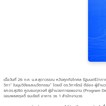
เมื่อวันที่ 26 ก.ค. น.ส.สุดาวรรณ หวังศุภกิจโกศล รัฐมนตรีว่า
วิภา” ในมุมวิจัยและนวัตกรรม” โดยมี ดร.วิภารัตน์ ดีอ่อง ผู้อ
รศ.ดร.สุจริต คูณธนกุลวงศ์ ผู้อำนวยการแผนงาน (Program Direc
จอมพลสฤษดิ์ ธนะรัชต์ อาคาร วช. 1 สำนักงานวช.