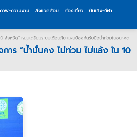
ขภาพ-ความงาม
สิ่งแวดล้อม
ท่องเที่ยว
บันเทิง-กีฬา
น 10 จังหวัด” หนุนเตรียมระบบเตือนภัย แผนป้องกันรับมือน้ำท่วมในอนาคต
าร “น้ำมั่นคง ไม่ท่วม ไม่แล้ง ใน 10