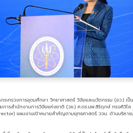
การกระทรวงการอุดมศึกษา วิทยาศาสตร์ วิจัยและนวัตกรรม (อว.) เป็น
ำนวยการสำนักงานการวิจัยแห่งชาติ (วช.) ศ.ดร.นพ.สิริฤกษ์ ทรงศิวิ
tor) แผนงานเป้าหมายสำคัญตามยุทธศาสตร์ ววน. ด้านบริหารน้ำ วช.