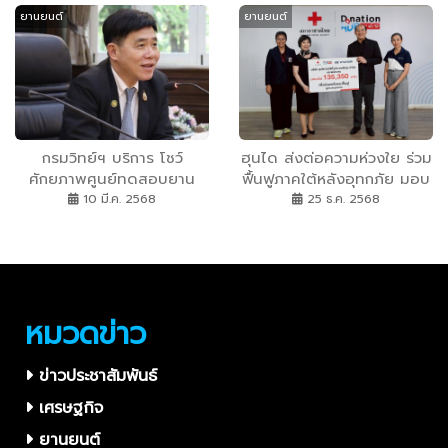
ยานยนต์
ยานยนต์
ที่มียอดจดทะเบียนสูงสุดครึ่ง
1000 เส้น ให้กองกำลัง
หลังปี68 พร้อมประกาศตรึง
ป้องกันชายแดนไทย-กัมพูชา
ราคาทุกรุ่น ในงาน XPENG
ROADSHOW 2026 วันที่ 15-
18 ม.ค.นี้ ที่ศูนย์การค้า
เซ็นทรัล ลาดพร้าว
กรมวิทย์ฯ บริการ โชว์
ฮุนได ส่งต่อความห่วงใย ร่วม
ศักยภาพศูนย์ทดสอบยาน
ฟื้นฟูภาคใต้หลังอุทกภัย มอบ
ยนต์เชื่อมต่อและขับขี่
เงินผ่านสภากาชาดไทย พร้อม
10 มี.ค. 2568
25 ธ.ค. 2568
อัตโนมัติ (T-CAVs) ต่อยอด
ดูแลรถลูกค้าที่ได้รับผลกระทบ
ความร่วมมือกับ สถาบันยาน
ยนต์ ขับเคลื่อนเศรษฐกิจ
“ยานยนต์อัตโนมัติ”
หมวดข่าว
ข่าวประชาสัมพันธ์
เศรษฐกิจ
ยานยนต์