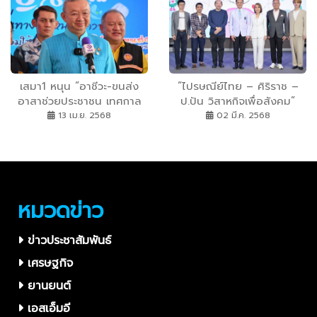
สร้างพื้นที่การเรียนรู้อันอบอุ่น
การผ่าตัดหัวใจในเด็ก การ
เพื่ออนาคตเด็กไทย
รักษาผู้ป่วยปากแหว่งเพดาน
โหว่ และการรณรงค์ลด
อุบัติเหตุทางถนน
เสมา1 หนุน “อาชีวะ-ขนส่ง
“ไปรษณีย์ไทย – ศิริราช –
อาสาช่วยประชาชน เทศกาล
ป.ปัน วิสาหกิจเพื่อสังคม”
สงกรานต์ “สงกรานต์
ผนึก 20 ศิลปินจิตอาสา ร่วม
13 เม.ย. 2568
02 มี.ค. 2568
ปลอดภัย เดินทางไปไหนก็มี
โครงการ ”Pass the Hope
ความสุข“
Forward” ส่งต่อกำลังใจให้ผู้
ป่วย ผ่านโปสการ์ดแห่งความ
หวัง
หมวดข่าว
ข่าวประชาสัมพันธ์
เศรษฐกิจ
ยานยนต์
เอสเอ็มอี