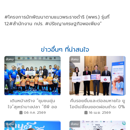
#โครงการนักพัฒนาตามแนวพระราชดำริ (พพร.) รุ่นที่
12#สำนักงาน กปร. #ปรัชญาเศรษฐกิจพอเพียง”
ข่าวอื่นๆ ที่น่าสนใจ
สังคม
สังคม
เดินหน้าสร้าง “ชุมชนอุ่น
คืนรอยยิ้มและต่อลมหายใจ ยู
ใจ”สุเหร่าบางปลา “ซีพี ออ
โอบีเปลี่ยนยอดผ่อนชำระ 0%
ลล์” มอบห้องเรียนแห่งความ
ช่วยชีวิตเด็กไทยกว่า 100 ราย
06 ก.ค. 2569
16 เม.ย. 2569
สุขผ่านบุญนิธิแสตมป์เซเว่นฯ
เงินสมทบจากยอดใช้จ่ายที่
สังคม
สังคม
พลิกโฉมห้องเรียน ICAP
เลือกผ่อน 0% จะสนับสนุน