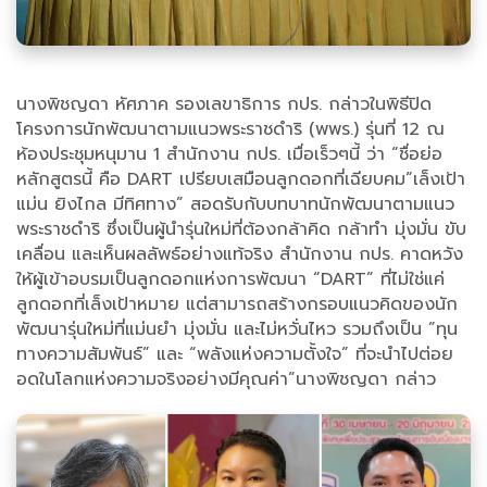
นางพิชญดา หัศภาค รองเลขาธิการ กปร. กล่าวในพิธีปิด
โครงการนักพัฒนาตามแนวพระราชดำริ (พพร.) รุ่นที่ 12 ณ
ห้องประชุมหนุมาน 1 สำนักงาน กปร. เมื่อเร็วๆนี้ ว่า “ชื่อย่อ
หลักสูตรนี้ คือ DART เปรียบเสมือนลูกดอกที่เฉียบคม“เล็งเป้า
แม่น ยิงไกล มีทิศทาง” สอดรับกับบทบาทนักพัฒนาตามแนว
พระราชดำริ ซึ่งเป็นผู้นำรุ่นใหม่ที่ต้องกล้าคิด กล้าทำ มุ่งมั่น ขับ
เคลื่อน และเห็นผลลัพธ์อย่างแท้จริง สำนักงาน กปร. คาดหวัง
ให้ผู้เข้าอบรมเป็นลูกดอกแห่งการพัฒนา “DART” ที่ไม่ใช่แค่
ลูกดอกที่เล็งเป้าหมาย แต่สามารถสร้างกรอบแนวคิดของนัก
พัฒนารุ่นใหม่ที่แม่นยำ มุ่งมั่น และไม่หวั่นไหว รวมถึงเป็น ”ทุน
ทางความสัมพันธ์” และ “พลังแห่งความตั้งใจ” ที่จะนำไปต่อย
อดในโลกแห่งความจริงอย่างมีคุณค่า”นางพิชญดา กล่าว