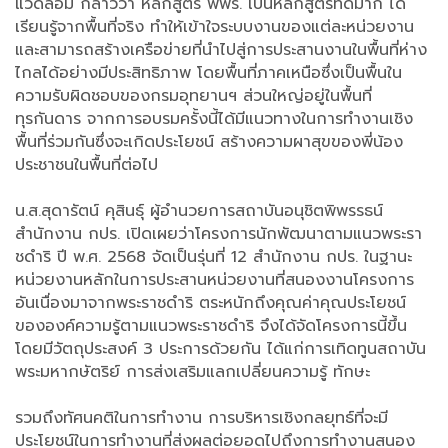
แวดล้อม กล่าวว่า หลักสูตร พพร. เป็นหลักสูตรที่ดีมาก ได้
เรียนรู้จากพื้นที่จริง ทำให้เข้าใจระบบงานของแต่ละหน่วยงาน
และสามารถสร้างเครือข่ายที่นำไปสู่การประสานงานในพื้นที่ห่าง
ไกลได้อย่างมีประสิทธิภาพ โดยพื้นที่ภาคเหนือซึ่งเป็นพื้นใน
ความรับผิดชอบของกรมอุทยานฯ ส่วนใหญ่อยู่ในพื้นที่
ทุรกันดาร จากการอบรมครั้งนี้ได้มีแนวทางในการทำงานเชิง
พื้นที่ร่วมกันซึ่งจะเกิดประโยชน์ สร้างความผาสุขของพี่น้อง
ประชาชนในพื้นที่ต่อไป
น.ส.สุดารัตน์ คุสินธุ์ ผู้อํานวยการสถาบันอนุชิตพิพรรธน์
สำนักงาน กปร. เปิดเผยว่าโครงการนักพัฒนาตามแนวพระรา
ชดําริ ปี พ.ศ. 2568 จัดเป็นรุ่นที่ 12 สํานักงาน กปร. ในฐานะ
หน่วยงานหลักในการประสานหน่วยงานที่สนองงานโครงการ
อันเนื่องมาจากพระราชดําริ ตระหนักถึงคุณค่าคุณประโยชน์
ขององค์ความรู้ตามแนวพระราชดําริ จึงได้จัดโครงการนี้ขึ้น
โดยมีวัตถุประสงค์ 3 ประการด้วยกัน ได้แก่การเทิดทูนสถาบัน
พระมหากษัตริย์ การส่งเสริมแลกเปลี่ยนความรู้ ทักษะ
รวมถึงทัศนคติในการทํางาน การบริหารเชิงกลยุทธ์ที่จะมี
ประโยชน์ในการทํางานที่ส่งผลต่อยอดไปถึงการทํางานสนอง