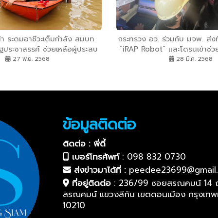
้า ระดมอาชีวะเต็มกำลัง สมบท
กระทรวง อว. ร่วมกับ มจพ. ส่งที
ัฐประชาสรรค์ ช่วยเหลือผู้ประสบ
“iRAP Robot” และโดรนเข้าช่วย
อุทกภัยภาคใต้
ภัยฯตึก สตง. ถล่
27 พ.ย. 2568
28 มี.ค. 2568
ข้อมูลติดต่อ
ติดต่อ : พี่ดี้
เบอร์โทรศัพท์
:
098 832 0730
ส่งข่าวมาได้ที่ :
peedee23699@gmail
ที่อยู่ติดต่อ
:
236/99 ซอยสรณคมน์ 14 
สรณคมน์ แขวงสีกัน เขตดอนเมือง กรุงเท
10210