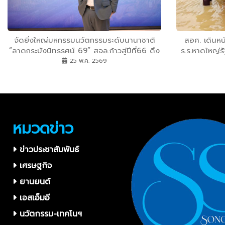
จัดยิ่งใหญ่มหกรรมนวัตกรรมระดับนานาชาติ
สอศ. เดินหน
“ลาดกระบังนิทรรศน์ 69” สจล.ก้าวสู่ปีที่66 ดึง
ร.ร.หาดใหญ่ร
เครือข่ายระดับโลก เปิดพาวิลเลียน AI อวกาศ
25 พ.ค. 2569
พลังงานสะอาด พลังงานทางเลือก และเซมิ
คอนดักเตอร์แห่งอนาคต โชว์นวัตกรรมใช้งาน
ได้จริง พร้อมเซอร์ไพรส์งานวิจัยสุดล้ำ 1-6
ก.ย. นี้ ที่ สจล.
หมวดข่าว
ข่าวประชาสัมพันธ์
เศรษฐกิจ
ยานยนต์
เอสเอ็มอี
นวัตกรรม-เทคโนฯ