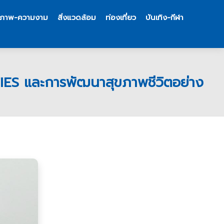
ขภาพ-ความงาม
สิ่งแวดล้อม
ท่องเที่ยว
บันเทิง-กีฬา
ITIES และการพัฒนาสุขภาพชีวิตอย่าง