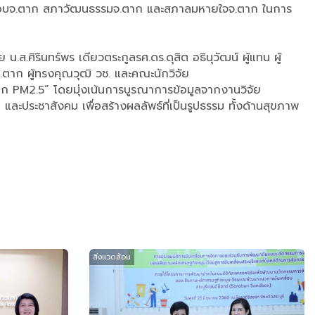
ก อบจ.ตาก สภาวัฒนธรรมจ.ตาก และสภาลมหายใจจ.ตาก ในการ
.ศิรินทร์พร เดียวตระกูลรศ.ดร.ดุสิต อธินุวัฒน์ ผู้แทน ผู้
าก ผู้ทรงคุณวุฒิ วช. และคณะนักวิจัย
ยจาก PM2.5” โดยมุ่งเน้นการบูรณาการข้อมูลจากงานวิจัย
ละประชาสังคม เพื่อสร้างผลลัพธ์ที่เป็นรูปธรรม ทั้งด้านสุขภาพ
สิ่งแวดล้อม