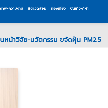
ขภาพ-ความงาม
สิ่งแวดล้อม
ท่องเที่ยว
บันเทิง-กีฬา
นหน้าวิจัย-นวัตกรรม ขจัดฝุ่น PM2.5