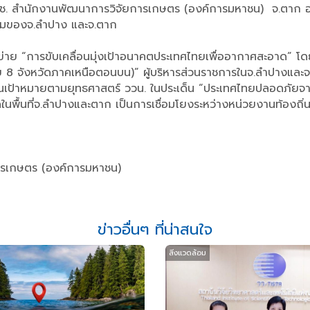
างวช. สำนักงานพัฒนาการวิจัยการเกษตร (องค์การมหาชน) จ.ตา
รรมของจ.ลำปาง และจ.ตาก
ย “การขับเคลื่อนมุ่งเป้าอนาคตประเทศไทยเพื่ออากาศสะอาด” โดย น.ส
จังหวัดภาคเหนือตอนบน)” ผู้บริหารส่วนราชการในจ.ลำปางและจ.ต
เคลื่อนเป้าหมายตามยุทธศาสตร์ ววน. ในประเด็น “ประเทศไทยปลอดภั
พื้นที่จ.ลำปางและตาก เป็นการเชื่อมโยงระหว่างหน่วยงานท้องถิ่น แ
การเกษตร (องค์การมหาชน)
ข่าวอื่นๆ ที่น่าสนใจ
สิ่งแวดล้อม