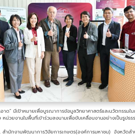
ศสะอาด” มีเป้าหมายเพื่อบูรณาการข้อมูลวิทยาศาสตร์และนวัตกรรม
อง หน่วยงานในพื้นที่เข้าร่วมลงนามเพื่อขับเคลื่อนงานอย่างเป็นรูป
าง วช. สำนักงานพัฒนาการวิจัยการเกษตร(องค์การมหาชน) จังหว