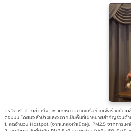
ดร.วิภารัตน์ กล่าวถึง วช. และหน่วยงานเครือข่ายเพื่อร่วมขับ
ตอนบน โดยมจ.ลำปางและจ.ตากเป็นพื้นที่เป้าหมายสำคัญร่วมดำเ
1. ลดจำนวน Hostpot (จากแหล่งกำเนิดฝุ่น PM2.5 จากการเผาในที่โ
2. ลดจำนวนวันที่ค่าฝุ่น PM2.5 เกินมาตรฐาน ไม่เกิน 50 วัน/ปี ข