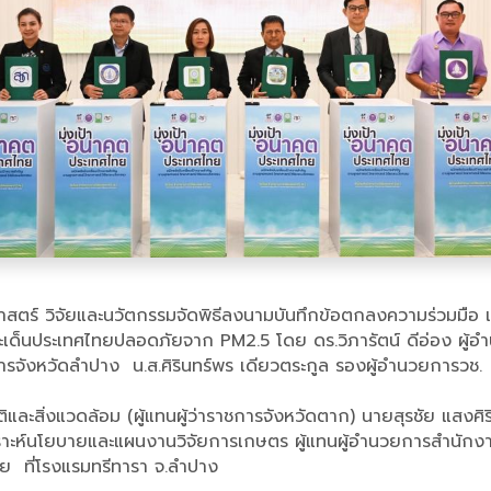
สตร์ วิจัยและนวัตกรรมจัดพิธีลงนามบันทึกข้อตกลงความร่วมมือ แล
็นประเทศไทยปลอดภัยจาก PM2.5 โดย ดร.วิภารัตน์ ดีอ่อง ผู้อำนวย
การจังหวัดลำปาง น.ส.ศิรินทร์พร เดียวตระกูล รองผู้อำนวยการวช.
ะสิ่งแวดล้อม (ผู้แทนผู้ว่าราชการจังหวัดตาก) นายสุรชัย แสงศิ
วิเคราะห์นโยบายและแผนงานวิจัยการเกษตร ผู้แทนผู้อำนวยการสำนัก
จัย ที่โรงแรมทรีทารา จ.ลำปาง