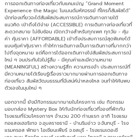
การออกเดินทางท่องเที่ยวกับแคมเปญ ”Grand Moment
Experience the Magic โมเมนต์มหัศจรรย์ ที่ใครก็สัมผัสได้”
นักท่องเที่ยวจะได้สัมผัสประสบการณ์การเดินทางภายใต้
แนวคิด เข้าถึงได้ง่าย (ACCESSIBLE) การเดินทางท่องเที่ยวที่
สะดวกสบาย ไม่ซับซ้อน เปิดกว้างสำหรับทุกเพศ ทุกวัย - คุ้ม
ค่า คุ้มราคา (AFFORDABLE) เข้าถึงประสบการณ์สุดพิเศษได้
แบบคุ้มค่าคุ้มราคา ทำให้การเดินทางเป็นการเดินทางที่มากกว่า
ไปถึงจุดหมาย แต่คือการได้ออกเดินทางไปสัมผัสประสบการณ์
ใหม่ ๆ จนประทับใจไม่รู้ลืม - มีคุณค่าและมีความหมาย
(MEANINGFUL) สร้างความรู้สึก ความทรงจำ ประสบการณ์ที่
มีความหมายได้เรียนรู้เรื่องราวมากมายผ่านการออกเดินทาง
ท่องเที่ยว สัมผัสวัฒนธรรมที่มีเสน่ห์น่าหลงใหล จนทำให้ค้นพบ
ตัวเองในมุมใหม่ ๆ
นอกจากนี้ ยังมีกิจกรรมมากมายในโครงการ เช่น กิจกรรม
มอบกล่อง Mystery Box ให้กับนักท่องเที่ยวที่จองที่พักกับ
โรงแรมที่ร่วมโครงการฯ จำนวน 200 ท่านแรก อาทิ โรงแรม
ทอแสงเฮอริเทจ จ.อุบลราชธานี - บ้านริมอ่าว จ.จันทบุรี - โรง
แรมครอส พัทยา โอเชียนเฟียร์ จ.ชลบุรี - โรงแรมเดอะชี