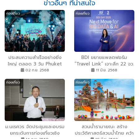
ข่าวอื่นๆ ที่น่าสนใจ
ท่องเที่ยว
ท่องเที่ยว
ประสบความสำเร็จอย่างยิ่ง
BDI ขยายแพลตฟอร์ม
ใหญ่ ตลอด 3 วัน Phuket
“Travel Link” เจาะลึก 22 จว.
Parkland Music Fest 2025
ครบหัวเมืองหลักด้านท่อง
02 ก.ย. 2568
11 มิ.ย. 2568
คนร่วมงานทะลุหมื่นคน
เที่ยว เสริมศักยภาพ SMEs
ท่องเที่ยว
ท่องเที่ยว
กระจายรายได้สู่ชุมชน หนุน
หนุนภาครัฐ-เอกชนกำหนด
เศรษฐกิจท้องถิ่นเติบโต
กลยุทธ์ ขานรับนโยบายรัฐ
เที่ยวได้ตลอดปี
ม.นเรศวร จัดประชุมและอบรม
สวนน้ำรามายณะ สร้าง
ยกระดับการท่องเที่ยวเชิง
ประวัติศาสตร์สวนน้ำไทย คว้า