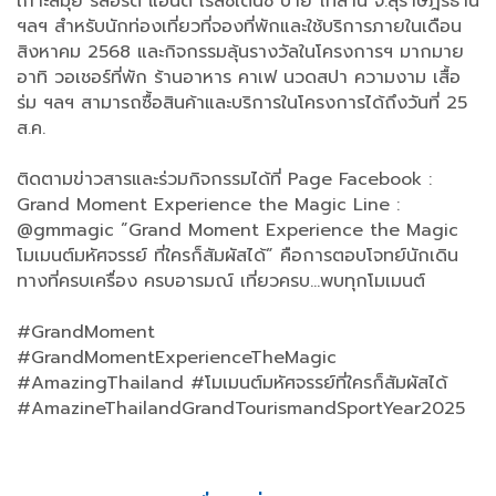
เกาะสมุย รีสอร์ต แอนด์ เรสชิเดนซ์ บาย โทลานี จ.สุราษฎร์ธานี
ฯลฯ สำหรับนักท่องเที่ยวที่จองที่พักและใช้บริการภายในเดือน
สิงหาคม 2568 และกิจกรรมลุ้นรางวัลในโครงการฯ มากมาย
อาทิ วอเชอร์ที่พัก ร้านอาหาร คาเฟ นวดสปา ความงาม เสื้อ
ร่ม ฯลฯ สามารถซื้อสินค้าและบริการในโครงการได้ถึงวันที่ 25
ส.ค.
ติดตามข่าวสารและร่วมกิจกรรมได้ที่ Page Facebook :
Grand Moment Experience the Magic Line :
@gmmagic ”Grand Moment Experience the Magic
โมเมนต์มหัศจรรย์ ที่ใครก็สัมผัสได้” คือการตอบโจทย์นักเดิน
ทางที่ครบเครื่อง ครบอารมณ์ เที่ยวครบ...พบทุกโมเมนต์
#GrandMoment
#GrandMomentExperienceTheMagic
#AmazingThailand #โมเมนต์มหัศจรรย์ที่ใครก็สัมผัสได้
#AmazineThailandGrandTourismandSportYear2025