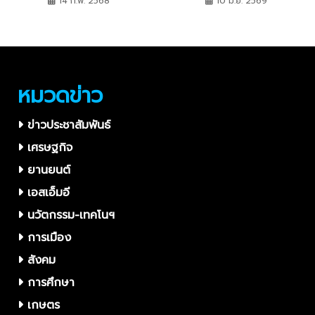
เกษตรสู่คาร์บอนสุทธิเป็นศูนย์
อันดับ 9 ของโลก จาก
14 ก.พ. 2568
10 มิ.ย. 2569
ในพื้นที่จ.นครนายก
Tripadvisor Travellers’
Choice Awards 2026
สูงสุดเท่าที่สวนน้ำใน
ประเทศไทยเคยได้รับ และเป็น
สวนน้ำไทยเพียงแห่งเดียวที่
หมวดข่าว
ติดอันดับโลกปีนี้
ข่าวประชาสัมพันธ์
เศรษฐกิจ
ยานยนต์
เอสเอ็มอี
นวัตกรรม-เทคโนฯ
การเมือง
สังคม
การศึกษา
เกษตร