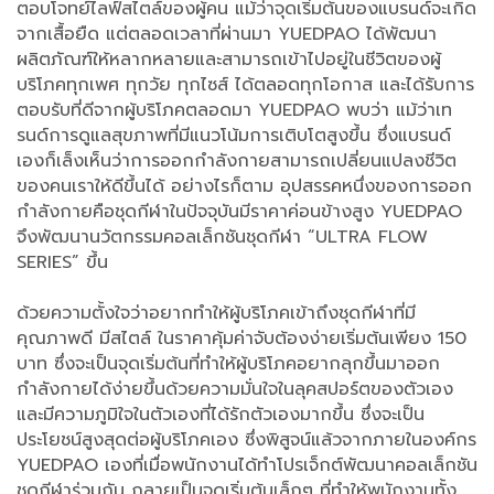
ตอบโจทย์ไลฟ์สไตล์ของผู้คน แม้ว่าจุดเริ่มต้นของแบรนด์จะเกิด
จากเสื้อยืด แต่ตลอดเวลาที่ผ่านมา YUEDPAO ได้พัฒนา
ผลิตภัณฑ์ให้หลากหลายและสามารถเข้าไปอยู่ในชีวิตของผู้
บริโภคทุกเพศ ทุกวัย ทุกไซส์ ได้ตลอดทุกโอกาส และได้รับการ
ตอบรับที่ดีจากผู้บริโภคตลอดมา YUEDPAO พบว่า แม้ว่าเท
รนด์การดูแลสุขภาพที่มีแนวโน้มการเติบโตสูงขึ้น ซึ่งแบรนด์
เองก็เล็งเห็นว่าการออกกำลังกายสามารถเปลี่ยนแปลงชีวิต
ของคนเราให้ดีขึ้นได้ อย่างไรก็ตาม อุปสรรคหนึ่งของการออก
กำลังกายคือชุดกีฬาในปัจจุบันมีราคาค่อนข้างสูง YUEDPAO
จึงพัฒนานวัตกรรมคอลเล็กชันชุดกีฬา “ULTRA FLOW
SERIES” ขึ้น
ด้วยความตั้งใจว่าอยากทำให้ผู้บริโภคเข้าถึงชุดกีฬาที่มี
คุณภาพดี มีสไตล์ ในราคาคุ้มค่าจับต้องง่ายเริ่มต้นเพียง 150
บาท ซึ่งจะเป็นจุดเริ่มต้นที่ทำให้ผู้บริโภคอยากลุกขึ้นมาออก
กำลังกายได้ง่ายขึ้นด้วยความมั่นใจในลุคสปอร์ตของตัวเอง
และมีความภูมิใจในตัวเองที่ได้รักตัวเองมากขึ้น ซึ่งจะเป็น
ประโยชน์สูงสุดต่อผู้บริโภคเอง ซึ่งพิสูจน์แล้วจากภายในองค์กร
YUEDPAO เองที่เมื่อพนักงานได้ทำโปรเจ็กต์พัฒนาคอลเล็กชัน
ชุดกีฬาร่วมกัน กลายเป็นจุดเริ่มต้นเล็กๆ ที่ทำให้พนักงานทั้ง