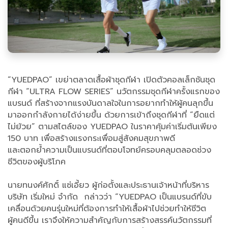
“YUEDPAO” เขย่าตลาดเสื้อผ้าชุดกีฬา เปิดตัวคอลเล็กชันชุด
กีฬา “ULTRA FLOW SERIES” นวัตกรรมชุดกีฬาครั้งแรกของ
แบรนด์ ที่สร้างจากแรงบันดาลใจในการอยากทำให้ผู้คนลุกขึ้น
มาออกกำลังกายได้ง่ายขึ้น ด้วยการเข้าถึงชุดกีฬาที่ “ยืดแต่
ไม่ย้วย” ตามสไตล์ของ YUEDPAO ในราคาคุ้มค่าเริ่มต้นเพียง
150 บาท เพื่อสร้างแรงกระเพื่อมสู่สังคมสุขภาพดี
และตอกย้ำความเป็นแบรนด์ที่ตอบโจทย์ครอบคลุมตลอดช่วง
ชีวิตของผู้บริโภค
นายทนงค์ศักดิ์ แซ่เอี้ยว ผู้ก่อตั้งและประธานเจ้าหน้าที่บริหาร
บริษัท เริ่มใหม่ จำกัด กล่าวว่า “YUEDPAO เป็นแบรนด์ที่ขับ
เคลื่อนด้วยคนรุ่นใหม่ที่ต้องการทำให้เสื้อผ้าไปช่วยทำให้ชีวิต
ผู้คนดีขึ้น เราจึงให้ความสำคัญกับการสร้างสรรค์นวัตกรรมที่