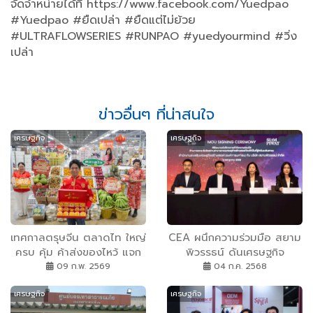
จัดจำหน่ายได้ที่ https://www.facebook.com/Yuedpao
#Yuedpao #ยืดเปล่า #ยืดแต่ไม่ย้วย
#ULTRAFLOWSERIES #RUNPAO #yuedyourmind #วิ่ง
เปล่า
ข่าวอื่นๆ ที่น่าสนใจ
เศรษฐกิจ
เศรษฐกิจ
เทศกาลตรุษจีน ตลาดไท ใหญ่
CEA ผนึกความร่วมมือ สยาม
ครบ คุ้ม ค้าส่งของไหว้ แจก
พิวรรธน์ ดันเศรษฐกิจ
ทองคืนกำไรลูกค้า กว่า 2
สร้างสรรค์และวัฒนธรรมไทย
09 ก.พ. 2569
04 ก.ค. 2568
แสนบาท 12 – 14 ก.พ.นี้
สู่เวทีโลก
เศรษฐกิจ
เศรษฐกิจ