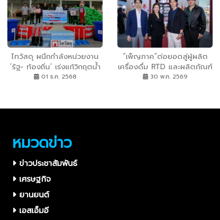
ไทวัสดุ ผนึกกำลังหน่วยงาน
“เพ็ญภาค”ต่อยอดสู่ผู้ผลิต
‘รัฐ- ท้องถิ่น’ เร่งแก้วิกฤตน้ำ
เครื่องดื่ม RTD และผลิตภัณฑ์
ท่วมใต้ ดัน “ไทวัสดุ
เสริมอาหารครบวงจร ปูพรม
01 ธ.ค. 2568
30 พ.ค. 2569
หาดใหญ่” เป็นศูนย์พักพิง-
สินค้าใหม่เจาะทุกเซกเมนต์
ศูนย์อาสากู้ภัย พร้อมส่งมอบ
พร้อมเปิดเกมรุกรับจ้างผลิต
สิ่งของช่วยเหลือ ผู้ประสบภัย
OEM เต็มสูบ
ครอบคลุมระยะฉุกเฉิน - ฟื้นฟู
หลังน้ำลด
หมวดข่าว
ข่าวประชาสัมพันธ์
เศรษฐกิจ
ยานยนต์
เอสเอ็มอี