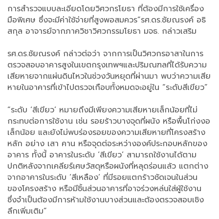
การสำรวจแบบละเอียดโดยวิศวกรโยธา ที่ต้องมีการใช้เครื่อง
มือพิเศษ ซึ่งจะมีค่าใช้จ่ายที่สูงพอสมควร”รศ.ดร.ชัยณรงค์ อธิ
สกุล อาจารย์จากภาควิชาวิศวกรรมโยธา มจธ. กล่าวเสริม
รศ.ดร.ชัยณรงค์ กล่าวต่อว่า จากการเป็นวิศวกรอาสาในการ
ตรวจสอบอาคารสูงในเขตกรุงเทพฯและปริมณฑลที่ได้รับความ
เสียหายจากแผ่นดินไหวในช่วงวันหยุดที่ผ่านมา พบว่าความเสีย
หายในอาคารที่เข้าไปตรวจเกือบทั้งหมดจะอยู่ใน “ระดับสีเขียว”
“ระดับ ‘สีเขียว’ หมายถึงมีเพียงความเสียหายเล็กน้อยที่ไม่
กระทบต่อการใช้งาน เช่น รอยร้าวบางจุดที่ผนัง หรือพื้นโก่งงอ
เล็กน้อย และยังไม่พบร่องรอยของความเสียหายที่โครงสร้าง
หลัก อย่าง เสา คาน หรือจุดต่อระหว่างองค์ประกอบหลักของ
อาคาร ทั้งนี้ อาคารในระดับ ‘สีเขียว’ สามารถใช้งานได้ตาม
ปกติหลังจากเคลียร์เศษวัสดุหรือผนังที่หลุดร่อนแล้ว แตกต่าง
จากอาคารในระดับ ‘สีเหลือง’ ที่มีรอยแตกร้าวชัดเจนในส่วน
ของโครงสร้าง หรือมีชิ้นส่วนอาคารที่อาจร่วงหล่นใส่ผู้ใช้งาน
ซึ่งจำเป็นต้องมีการห้ามใช้งานบางส่วนและต้องตรวจสอบเชิง
ลึกเพิ่มเติม”