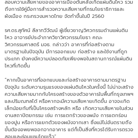
สอบความเสียหายของอาคารเบื้องต้นหลังเกิดแผ่นดินไหว รวม
ถึงการใช้คู่มือการสำรวจความเสียหายที่กรมโยธาธิการและ
ผังเมือง กระทรวงมหาดไทย จัดทำขึ้นในปี 2560
รศ.ดร.สุทัศน์ ลีลาทวีวัฒน์ ผู้เชี่ยวชาญวิศวกรรมด้านแผ่นดิน
ไหว อาจารย์ประจำภาควิชาวิศวกรรมโยธา คณะ
วิศวกรรมศาสตร์ มจธ. กล่าวว่า อาคารที่ก่อสร้างตาม
มาตรฐานในปัจจุบัน มีการออกแบบ ก่อสร้าง และใช้งานที่ถูก
ประเภท ยังคงมีความปลอดภัยเพียงพอในสถานการณ์แผ่นดิน
ไหวที่เกิดขึ้น
“หากเป็นอาคารที่ออกแบบและก่อสร้างอาคารตามมาตรฐาน
ปัจจุบัน ระดับความรุนแรงของแผ่นดินไหวในครั้งนี้ ไม่น่าจะสร้าง
ความเสียหายมากกับโครงสร้างของตัวอาคารในพื้นที่กรุงเทพฯ
และปริมณฑลได้ หรือหากจะมีความเสียหายเกิดขึ้น อาจจะเกิด
เล็กน้อยกับที่เป็นโครงสร้างหลัก หรือ เกิดความเสียหายในส่วน
งานสถาปัตยกรรม เช่น การแตกร้าวของผนัง การแตกร่อน
ของปูน หรือการแยกตัวของผนังจากเสา ซึ่งแม้ไม่อันตรายถึง
ขั้นต้องอพยพออกจากอาคาร แต่ก็เป็นสิ่งที่ควรได้รับการตรวจ
สอบและซ่อมแซมโดยเร็ว”