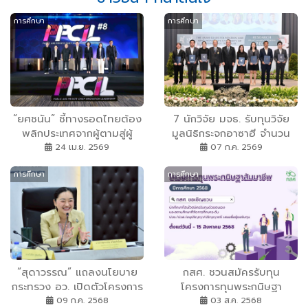
การศึกษา
การศึกษา
“ยศชนัน” ชี้ทางรอดไทยต้อง
7 นักวิจัย มจธ. รับทุนวิจัย
พลิกประเทศจากผู้ตามสู่ผู้
มูลนิธิกระจกอาซาฮี จำนวน
กำหนดเกม เร่งสร้างผู้นำ
50000 ดอลลาร์สหรัฐ
24 เม.ย. 2569
07 ก.ค. 2569
คุณภาพผ่านหลักสูตร PPCIL
การศึกษา
การศึกษา
รุ่น 8 ลั่นไทยยังมีโอกาสหากมี
ผู้นำที่สามารถเชื่อมโยง
นวัตกรรมกับนโยบายได้
“สุดาวรรณ” แถลงนโยบาย
กสศ. ชวนสมัครรับทุน
กระทรวง อว. เปิดตัวโครงการ
โครงการทุนพระกนิษฐา
“1 มหาวิทยาลัย 1 ภารกิจ เพื่อ
สัมมาชีพ ตั้งแต่วันนี้ ถึง 15
09 ก.ค. 2568
03 ส.ค. 2568