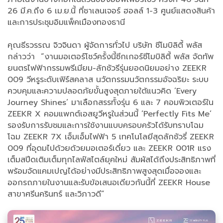
26 มี.ค.ถึง 6 เม.ย.นี้ ที่ชาเลนเจอร์ ฮอลล์ 1-3 ศูนย์แสดงสินค้า
และการประชุมอิมแพ็คเมืองทองธานี
คุณธีรวรรณ จิวจินดา ผู้จัดการทั่วไป บริษัท ซีโมบิลิตี้ พลัส
กล่าวว่า “งานมอเตอร์โชว์ครั้งนี้ซีกเกอร์ซีโมบิลิตี้ พลัส จัดทัพ
ยนตรไฟฟ้ากรรมพรีเมียม-ลักชัวรีรุ่นยอดนิยมอย่าง ZEEKR
009 วีหรูระดับเฟิร์สคลาส นวัตกรรมนวัตกรรมอัจฉริยะ ระบบ
ควบคุมและความปลอดภัยขั้นสูงสุดภายใต้แนวคิด ’Every
Journey Shines’ มาเลือกสรรทั้งรุ่น 6 และ 7 คอมพิวเตอร์ใน
ZEEKR X คอมแพกต์เอสยูวีหรูในส่วนนี้ ’Perfectly Fits Me’
รองรับการรับชมและการใช้งานแบบครอบครัวได้รับทราบโฉม
โฉม ZEEKR 7X เอ็มเอ็มไฟฟ้า 5 เทคโนโลยีสุดลักชัวรี่ ZEEKR
009 ที่อุดมไปด้วยด้วยมอเตอร์เดี่ยว และ ZEEKR 001R แรง
เต็มสปีดเติมเต็มทุกไลฟ์สไตล์ยุคใหม่ สัมผัสได้ถึงประสิทธิภาพที่
พร้อมจัดแคมเปญได้อย่างมีประสิทธิภาพสูงสุดเมื่อจองและ
ออกรถภายในงานและรับข้อเสนอเดียวกันนี้ที่ ZEEKR House
สาขาศรีนครินทร์ และวิภาวดี”