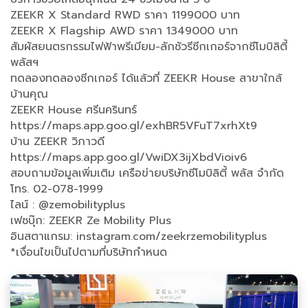
ZEEKR X Standard RWD ราคา 1199000 บาท
ZEEKR X Flagship AWD ราคา 1349000 บาท
สัมผัสยนตรกรรมไฟฟ้าพรีเมียม-ลักชัวรีซีกเกอร์จากซีโมบิลิตี้
พลัสฯ
ทดลองทดลองซีกเกอร์ ได้แล้วที่ ZEEKR House สาขาใกล้
บ้านคุณ
ZEEKR House ศรีนครินทร์
https://maps.app.goo.gl/exhBR5VFuT7xrhXt9
บ้าน ZEEKR วิภาวดี
https://maps.app.goo.gl/VwiDX3ijXbdVioiv6
สอบถามข้อมูลเพิ่มเติม เครือข่ายบริษัทซีโมบิลิตี้ พลัส จำกัด
โทร. 02-078-1999
ไลน์ : @zemobilityplus
เฟซบุ๊ก: ZEEKR Ze Mobility Plus
อินสตาแกรม: instagram.com/zeekrzemobilityplus
*เงื่อนไขเป็นไปตามที่บริษัทกำหนด