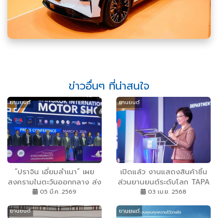
ข่าวอื่นๆ ที่น่าสนใจ
ยานยนต์
ยานยนต์
“ปราจิน เอี่ยมลำเนา” เผย
เปิดแล้ว งานแสดงสินค้าชิ้น
สงครามในตะวันออกกลาง ส่ง
ส่วนยานยนต์ระดับโลก TAPA
ผลรถยนต์ไฟฟ้าขายดี งาน
2025 เวทีเจรจาการค้าเพื่อ
05 มี.ค. 2569
03 เม.ย. 2568
มอเตอร์โชว์ครั้งที่ 47 เริ่ม 25
ความสำเร็จทางธุรกิจ
ยานยนต์
ยานยนต์
มี.ค.-5 เม.ย. ภายใต้ธีม “THE