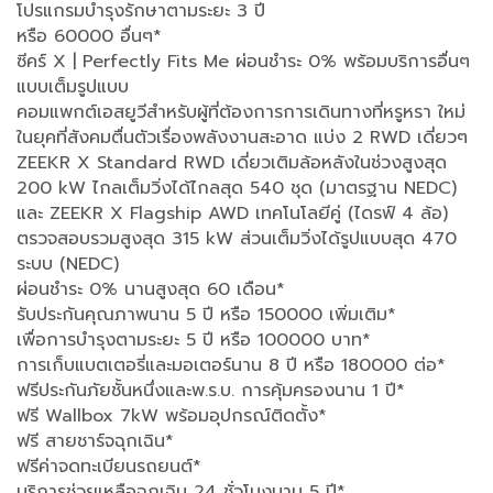
โปรแกรมบำรุงรักษาตามระยะ 3 ปี
หรือ 60000 อื่นๆ*
ซีคร์ X | Perfectly Fits Me ผ่อนชำระ 0% พร้อมบริการอื่นๆ
แบบเต็มรูปแบบ
คอมแพกต์เอสยูวีสำหรับผู้ที่ต้องการการเดินทางที่หรูหรา ใหม่
ในยุคที่สังคมตื่นตัวเรื่องพลังงานสะอาด แบ่ง 2 RWD เดี่ยวๆ
ZEEKR X Standard RWD เดี่ยวเติมล้อหลังในช่วงสูงสุด
200 kW ไกลเต็มวิ่งได้ไกลสุด 540 ชุด (มาตรฐาน NEDC)
และ ZEEKR X Flagship AWD เทคโนโลยีคู่ (ไดรฟ์ 4 ล้อ)
ตรวจสอบรวมสูงสุด 315 kW ส่วนเต็มวิ่งได้รูปแบบสุด 470
ระบบ (NEDC)
ผ่อนชำระ 0% นานสูงสุด 60 เดือน*
รับประกันคุณภาพนาน 5 ปี หรือ 150000 เพิ่มเติม*
เพื่อการบำรุงตามระยะ 5 ปี หรือ 100000 บาท*
การเก็บแบตเตอรี่และมอเตอร์นาน 8 ปี หรือ 180000 ต่อ*
ฟรีประกันภัยชั้นหนึ่งและพ.ร.บ. การคุ้มครองนาน 1 ปี*
ฟรี Wallbox 7kW พร้อมอุปกรณ์ติดตั้ง*
ฟรี สายชาร์จฉุกเฉิน*
ฟรีค่าจดทะเบียนรถยนต์*
บริการช่วยเหลือฉุกเฉิน 24 ชั่วโมงนาน 5 ปี*