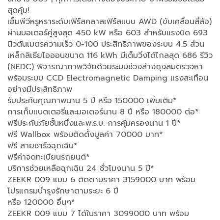
สุดคุ้ม!
เอ็มพีวีหรูหราระดับเฟิร์สคลาสเฟิร์สแบบ AWD (ขับเคลื่อนสี่ล้อ)
ผ่านมอเตอร์คู่สูงสุด 450 kW หรือ 603 สำหรับแรงบิด 693
นิวตันเมตรความเร็ว 0-100 ประสิทธิภาพของระบบ 4.5 ส่วน
เหล็กลิเธียไอออนขนาด 116 kWh มีเต็มวิ่งได้ไกลสุด 686 รีวิว
(NEDC) พิจารณาภาพวิจัยด้วยระบบช่วงล่างถุงลมตรวจหา
พร้อมระบบ CCD Electromagnetic Damping แรงสะเทือน
อย่างมีประสิทธิภาพ
รับประกันคุณภาพนาน 5 ปี หรือ 150000 เพิ่มเติม*
การเก็บแบตเตอรี่และมอเตอร์นาน 8 ปี หรือ 180000 ต่อ*
ฟรีประกันภัยชั้นหนึ่งและพ.ร.บ. การคุ้มครองนาน 1 ปี*
ฟรี Wallbox พร้อมติดตั้งมูลค่า 70000 บาท*
ฟรี สายชาร์จฉุกเฉิน*
ฟรีค่าจดทะเบียนรถยนต์*
บริการช่วยเหลือฉุกเฉิน 24 ชั่วโมงนาน 5 ปี*
ZEEKR 009 แบบ 6 ติดตามราคา 3159000 บาท พร้อม
โปรแกรมบำรุงรักษาตามระยะ 6 ปี
หรือ 120000 อื่นๆ*
ZEEKR 009 แบบ 7 ได้ในราคา 3099000 บาท พร้อม