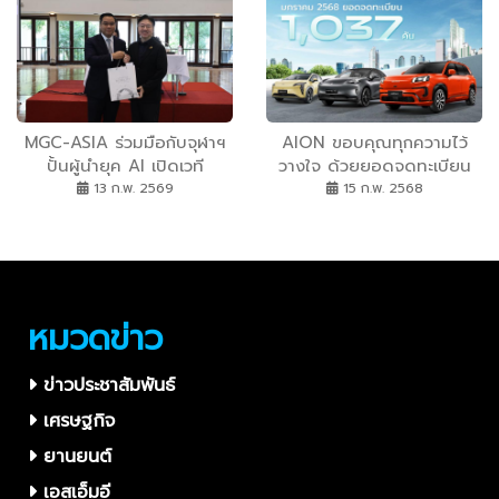
ICONIC SYNCHRONICITY”
MGC-ASIA ร่วมมือกับจุฬาฯ
AION ขอบคุณทุกความไว้
ปั้นผู้นำยุค AI เปิดเวที
วางใจ ด้วยยอดจดทะเบียน
‘Precision & Passion’ ขับ
1037 คัน ในเดือนม.ค.
13 ก.พ. 2569
15 ก.พ. 2568
เคลื่อนธุรกิจ Mobility สู่
อนาคต
หมวดข่าว
ข่าวประชาสัมพันธ์
เศรษฐกิจ
ยานยนต์
เอสเอ็มอี