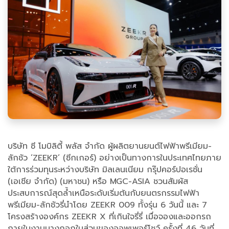
บริษัท ซี โมบิลิตี้ พลัส จำกัด ผู้ผลิตยานยนต์ไฟฟ้าพรีเมียม-
ลักชัว ’ZEEKR’ (ซีกเกอร์) อย่างเป็นทางการในประเทศไทยภาย
ใต้การร่วมทุนระหว่างบริษัท มิลเลนเนียม กรุ๊ปคอร์ปอเรชั่น
(เอเชีย จำกัด) (มหาชน) หรือ MGC-ASIA ชวนสัมผัส
ประสบการณ์สุดล้ำเหนือระดับเริ่มต้นกับยนตรกรรมไฟฟ้า
พรีเมียม-ลักชัวรี่นำโดย ZEEKR 009 ทั้งรุ่น 6 วันนี้ และ 7
โครงสร้างองค์กร ZEEKR X ที่เกินใจรี่รี่ เมื่อจองและออกรถ
ภายในงานบางกอกในส่วนของออพเพอร์โชว์ ครั้งที่ 46 วันที่