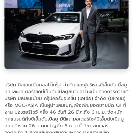
บริษัท มิลเลนเนียมออโต๊กรุ๊ป จำกัด และผู้บริหารบีเอ็มดับเบิ้ลยู
มินิและมอเตอร์ไซค์บีเอ็มดับเบิ้ลยูสนามอย่างเป็นทางการภายใต้
บริษัท มิลเลนเนียม กรุ๊ปคอร์ปอเรชั่น (เอเชีย) จำกัด (มหาชน)
หรือ MGC-ASIA เป็นผู้นำแคมเปญเพื่อเพิ่มยอดขายปิด Q1 ที่
งาน มอเตอร์โชว์ ครั้ง 46 วันที่ 26 มี.ค.ถึง 6 เม.ย. จัดหนัก
ทุกแบรนด์ทั้งบีเอ็มดับเบิลยู มินิและมอเตอร์ไซค์บีเอ็มดับเบิลยู
ฮอนด้าราด 26 แคมเปญถึง 6 เม.ย.นี้ ที่ชาเลนเจอร์
วิคตอเรีย 1-3 ศูนย์แสดงสินค้าและการประชุมอิมแพ็ค