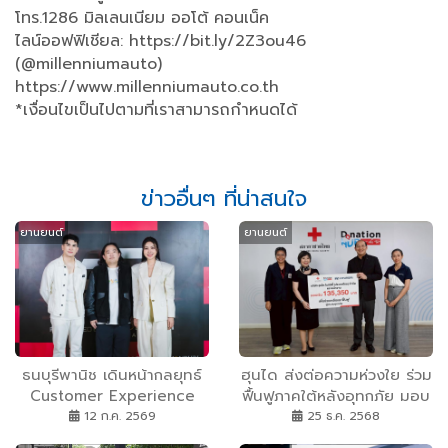
โทร.1286 มิลเลนเนียม ออโต้ คอนเน็ค
ไลน์ออฟฟิเชียล: https://bit.ly/2Z3ou46
(@millenniumauto)
https://www.millenniumauto.co.th
*เงื่อนไขเป็นไปตามที่เราสามารถกำหนดได้
ข่าวอื่นๆ ที่น่าสนใจ
ยานยนต์
ยานยนต์
ธนบุรีพานิช เดินหน้ากลยุทธ์
ฮุนได ส่งต่อความห่วงใย ร่วม
Customer Experience
ฟื้นฟูภาคใต้หลังอุทกภัย มอบ
ผ่าน Motorsport Lifestyle
เงินผ่านสภากาชาดไทย พร้อม
12 ก.ค. 2569
25 ธ.ค. 2568
Experience ยกระดับ
ดูแลรถลูกค้าที่ได้รับผลกระทบ