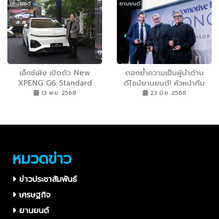
ยานยนต์
ยานยนต์
Customer Engagement
เชื่อมโยงลูกค้าผ่านโลกของ
มอเตอร์สปอร์ต ต่อยอด
Community สร้างความ
สัมพันธ์ระยะยาวกับลูกค้า
Mercedes-Benz
เอ็กซ์เผิง เปิดตัว New
ตอกย้ำความเป็นผู้นำด้าน
XPENG G6 Standard
ดีไซน์ยานยนต์! หัวหน้าทีม
Range รุ่นย่อยใหม่ ยกระดับ
ออกแบบ ฮุนได มอเตอร์ กรุ๊ป
13 พ.ย. 2568
23 มิ.ย. 2568
มาตรฐานของกลุ่ม C-SUV
คว้ารางวัลใหญ่จากงาน
ด้วยเทคโนโลยีและฟังก์ชั่นระ
“Automotive News
ดับพรีเมียม แต่เข้าถึงง่าย
Centennial Awards”
และคุ้มค่ามากขึ้น พร้อมรับข้อ
เสนอ มอเตอร์ เอ็กซ์โป
หมวดข่าว
ข่าวประชาสัมพันธ์
เศรษฐกิจ
ยานยนต์