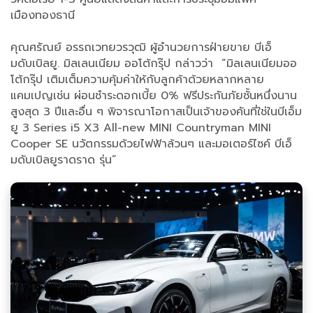
เมืองทองธานี
คุณศรัณย์ อรรถเวทยวรวุฒิ ผู้อำนวยการฝ่ายขาย บีเอ็
มดับเบิลยู. มิลเลนเนียม ออโต้กรุ๊ป กล่าวว่า “มิลเลนเนียมออ
โต้กรุ๊ป เติมเต็มความคุ้มค่าให้กับลูกค้าด้วยหลากหลาย
แคมเปญเช่น ผ่อนชำระดอกเบี้ย 0% ฟรีประกันภัยชั้นหนึ่งนาน
สูงสุด 3 ปีและอื่น ๆ พิจารณาโอกาสเป็นเจ้าของคันที่ใช่ในบีเอ็ม
ยู 3 Series i5 X3 All-new MINI Countryman MINI
Cooper SE นวัตกรรมด้วยไฟฟ้าล้วนๆ และมอเตอร์ไซค์ บีเอ็
มดับเบิลยูราดราด รุ่น”