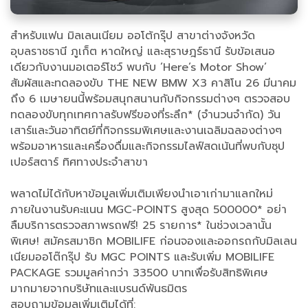
สำหรับแฟน มิลเลนเนียม ออโต้กรุ๊ป สาขาต่างจังหวัด
อุบลราชธานี ภูเก็ต หาดใหญ่ และสุราษฎร์ธานี รับข้อเสนอ
เดียวกับงานมอเตอร์โชว์ พบกับ ’Here’s Motor Show’
สัมผัสและทดลองขับ THE NEW BMW X3 คาสิโน 26 มีนาคม
ถึง 6 เมษายนนี้พร้อมสนุกสนานกับกิจกรรมต่างๆ ตรวจสอบ
ทดลองขับทุกเทศกาลรับฟรีของที่ระลึก* (จำนวนจำกัด) วัน
เสาร์และวันอาทิตย์ที่กิจกรรมพิเศษและงานเฉลิมฉลองต่างๆ
พร้อมอาหารและเครื่องดื่มและกิจกรรมไลฟ์สดเน้นที่พบกับซุป
เปอร์สตาร์ ทิศทางประจำสาขา
พลาดไม่ได้กับหาข้อมูลเพิ่มเติมเพียงนำเอาเก่ามาแลกใหม่
ภายในงานรับคะแนน MGC-POINTS สูงสุด 500000* อย่า
ลืมบริการตรวจสภาพรถฟรี! 25 รายการ* ในช่วงเวลานั้น
พิเศษ! สมัครสมาชิก MOBILIFE ก่อนจองและออกรถกับมิลเลน
เนียมออโต๊กรุ๊ป รับ MGC POINTS และรับเพิ่ม MOBILIFE
PACKAGE รวมมูลค่ากว่า 33500 บาทเพื่อรับสิทธิพิเศษ
มากมายจากบริษัทและแบรนด์พันธมิตร
สอบถามข้อมูลเพิ่มเติมได้ที่: